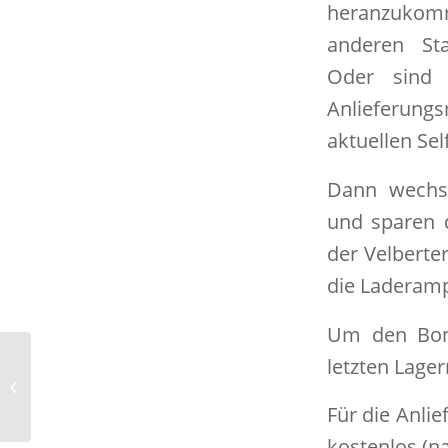
heranzuko
anderen Sta
Oder sind 
Anlieferun
aktuellen Sel
Dann wechs
und sparen d
der Velberte
die Laderamp
Um den Bonu
letzten Lage
Neuer Service: PKW-Anhänger
Vermietung
Für die Anli
kostenlos (na