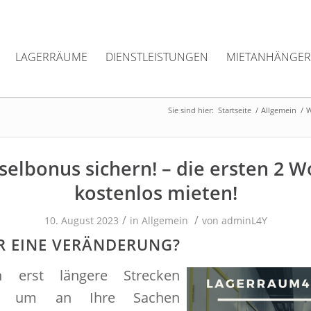
LAGERRÄUME
DIENSTLEISTUNGEN
MIETANHÄNGER
Sie sind hier:
Startseite
/
Allgemein
/
W
elbonus sichern! – die ersten 2 
kostenlos mieten!
/
/
10. August 2023
in
Allgemein
von
adminL4Y
ÜR EINE VERÄNDERUNG?
 erst längere Strecken
en, um an Ihre Sachen