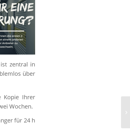
st zentral in
oblemlos über
 Kopie Ihrer
zwei Wochen.
H
nger für 24 h