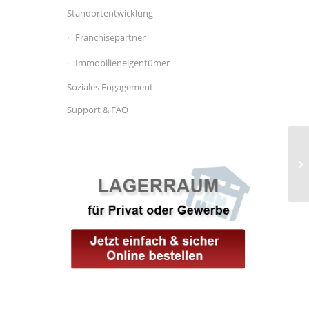
Standortentwicklung
Franchisepartner
Immobilieneigentümer
Soziales Engagement
Support & FAQ
Er
La