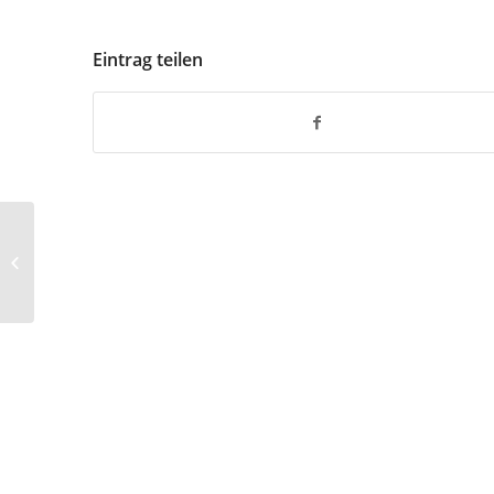
Eintrag teilen
Der Umbau für Lagerraum4you hat
begonnen